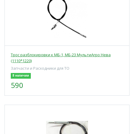
Трос разблокировки к МБ-1, МБ-23 МультиАгро Нева
(1110*1220)
Запчасти и Расходники для ТО
В наличии
590